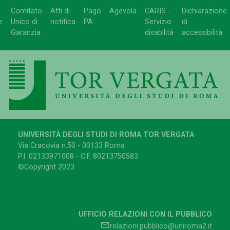
Comitato
Atti di
Pago
Agevola
CARIS -
Dichiarazione
e
Unico di
notifica
PA
Servizio
di
Garanzia
disabilità
accessibilità
UNIVERSITÀ DEGLI STUDI DI ROMA TOR VERGATA
Via Cracovia n.50 - 00133 Roma
P.I. 02133971008 - C.F. 80213750583
©Copyright 2023
UFFICIO RELAZIONI CON IL PUBBLICO
relazioni.pubblico@uniroma2.it