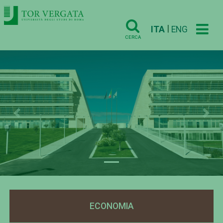
|
ITA
ENG
CERCA
Previous
Nex
ECONOMIA