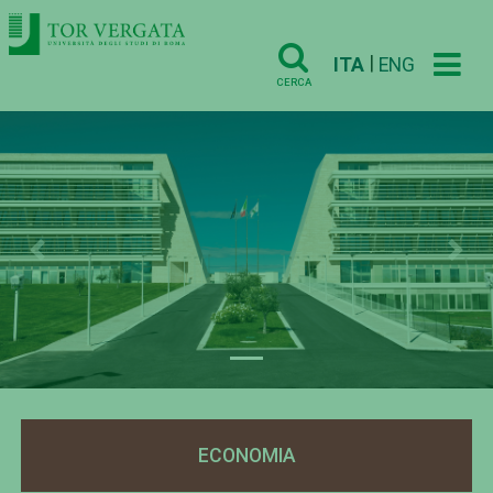
|
ITA
ENG
CERCA
Previous
Nex
ECONOMIA