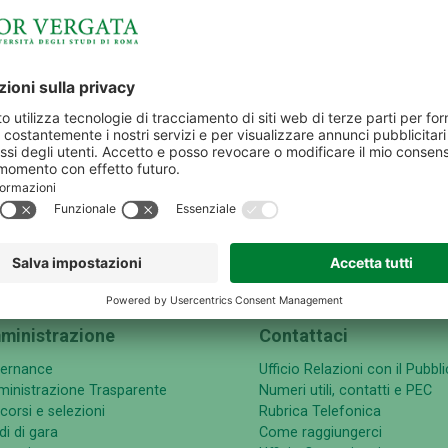
IMPRESE E TERRITORIO
AMMINISTRAZIONE
ministrazione
Contattaci
ernance
Ufficio Relazioni con il Pubbl
inistrazione Trasparente
Numeri utili, contatti e PEC
corsi e selezioni
Rubrica Telefonica
i di gara
Come raggiungerci