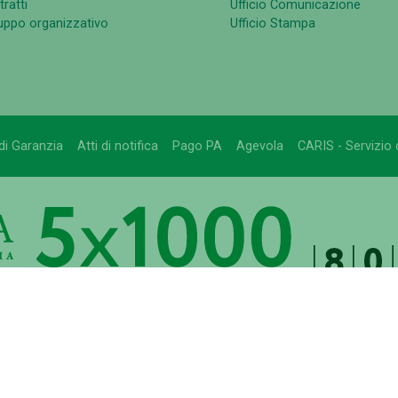
ratti
Ufficio Comunicazione
luppo organizzativo
Ufficio Stampa
di Garanzia
Atti di notifica
Pago PA
Agevola
CARIS - Servizio d
GATA