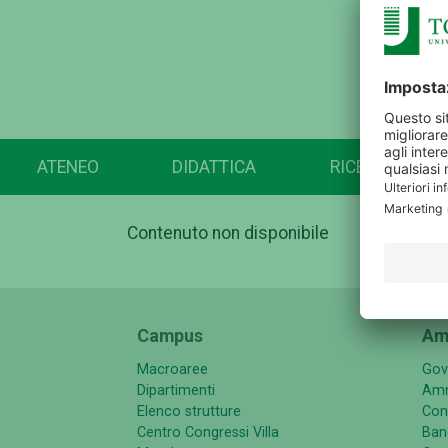
ATENEO
DIDATTICA
RICERCA
Contenuto non disponibile
Campus
Am
Macroaree
Gov
Dipartimenti
Amm
Elenco strutture
Con
Centro Congressi Villa
Band