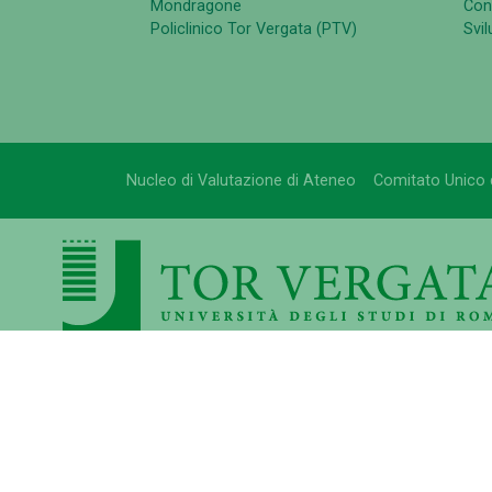
Mondragone
Cont
Policlinico Tor Vergata (PTV)
Svi
Nucleo di Valutazione di Ateneo
Comitato Unico 
UNIVERSITÀ DEGLI STUDI DI ROMA TOR VER
Via Cracovia n.50 - 00133 Roma
P.I. 02133971008 - C.F. 80213750583
©Copyright 2023