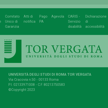
Comitato
Atti di
Pago
Agevola
CARIS -
Dichiarazione
e
Unico di
notifica
PA
Servizio
di
Garanzia
disabilità
accessibilità
UNIVERSITÀ DEGLI STUDI DI ROMA TOR VERGATA
Via Cracovia n.50 - 00133 Roma
P.I. 02133971008 - C.F. 80213750583
©Copyright 2023