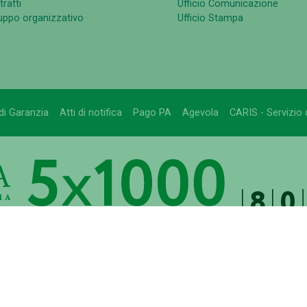
ratti
Ufficio Comunicazione
luppo organizzativo
Ufficio Stampa
di Garanzia
Atti di notifica
Pago PA
Agevola
CARIS - Servizio d
GATA