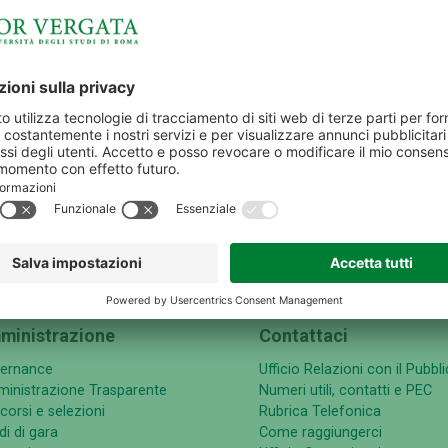
IMPRESE E TERRITORIO
AMMINISTRAZIONE
ministrazione
Contattaci
ernance
Ufficio Relazioni con il Pubbl
inistrazione Trasparente
Numeri utili, contatti e PEC
corsi e selezioni
Rubrica Telefonica
i di gara
Come raggiungerci