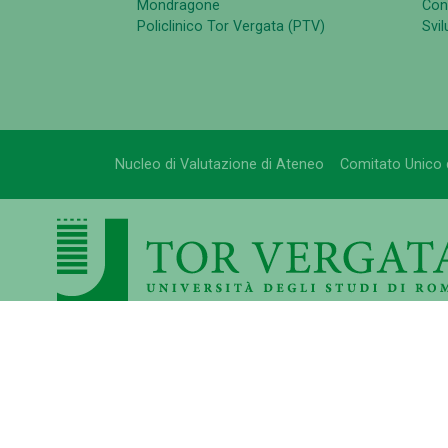
Mondragone
Cont
Policlinico Tor Vergata (PTV)
Svi
Nucleo di Valutazione di Ateneo
Comitato Unico 
UNIVERSITÀ DEGLI STUDI DI ROMA TOR VER
Via Cracovia n.50 - 00133 Roma
P.I. 02133971008 - C.F. 80213750583
©Copyright 2023