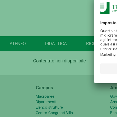
ATENEO
DIDATTICA
RICERCA
Contenuto non disponibile
Campus
Am
Macroaree
Gov
Dipartimenti
Amm
Elenco strutture
Con
Centro Congressi Villa
Band