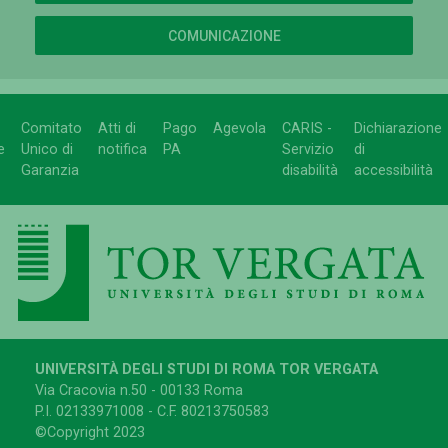
COMUNICAZIONE
Comitato
Atti di
Pago
Agevola
CARIS -
Dichiarazione
e
Unico di
notifica
PA
Servizio
di
Garanzia
disabilità
accessibilità
UNIVERSITÀ DEGLI STUDI DI ROMA TOR VERGATA
Via Cracovia n.50 - 00133 Roma
P.I. 02133971008 - C.F. 80213750583
©Copyright 2023