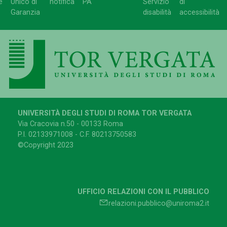
e
Unico di
notifica
PA
Servizio
di
Garanzia
disabilità
accessibilità
UNIVERSITÀ DEGLI STUDI DI ROMA TOR VERGATA
Via Cracovia n.50 - 00133 Roma
P.I. 02133971008 - C.F. 80213750583
©Copyright 2023
UFFICIO RELAZIONI CON IL PUBBLICO
relazioni.pubblico@uniroma2.it