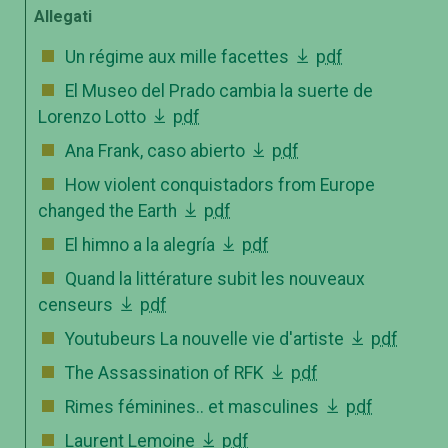
Allegati
Un régime aux mille facettes
pdf
El Museo del Prado cambia la suerte de
Lorenzo Lotto
pdf
Ana Frank, caso abierto
pdf
How violent conquistadors from Europe
changed the Earth
pdf
El himno a la alegría
pdf
Quand la littérature subit les nouveaux
censeurs
pdf
Youtubeurs La nouvelle vie d'artiste
pdf
The Assassination of RFK
pdf
Rimes féminines.. et masculines
pdf
Laurent Lemoine
pdf