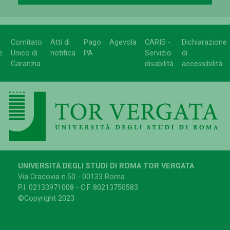
Comitato
Atti di
Pago
Agevola
CARIS -
Dichiarazione
e
Unico di
notifica
PA
Servizio
di
Garanzia
disabilità
accessibilità
UNIVERSITÀ DEGLI STUDI DI ROMA TOR VERGATA
Via Cracovia n.50 - 00133 Roma
P.I. 02133971008 - C.F. 80213750583
©Copyright 2023