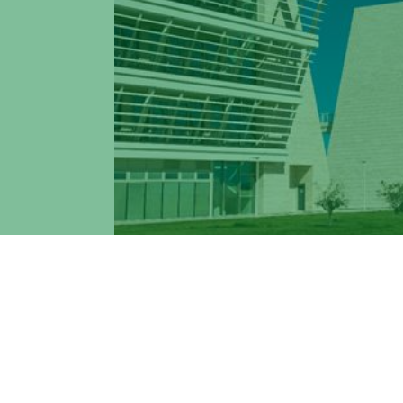
L’Ateneo di “Tor Vergata” rinnova l’organ
diversity. La componente femminile del nu
L’Università,al fine di promuovere la pa
pubblici,
come disposto dall’art.51 dell
del nuovo CdA: tre interne all’Ateneo, l