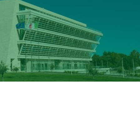
o di amministrazione con una particolare attenzione al gen
ovo Consiglio di Amministrazione è pari infatti al 50%.
ri opportunità
tra uomini e donne nell’accesso agli uffici
a Costituzione
,
ha scelto quattro donne come consiglie
a
prof.ssa Maria Cristina Cataudella, Management e Diritto, 