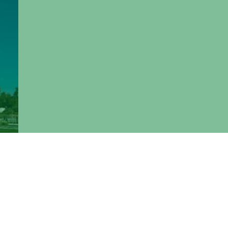
der
re
la