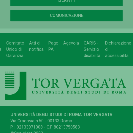
ISCRIVITI
COMUNICAZIONE
Comitato
Atti di
Pago
Agevola
CARIS -
Dichiarazione
e
Unico di
notifica
PA
Servizio
di
Garanzia
disabilità
accessibilità
UNIVERSITÀ DEGLI STUDI DI ROMA TOR VERGATA
Via Cracovia n.50 - 00133 Roma
P.I. 02133971008 - C.F. 80213750583