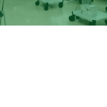
e” dell’Ateneo dispone di otto postazioni per il training
portanti centri di chirugia mininvasiva del mondo
ato effettuato un complesso intervento di chirurgia mininv
 e tecnologie in campo chirurgico. Un'anziana signora con 
ne (presenti allo stesso tempo), un carcinoma del colon e
sso in laparoscopia.
 Giuseppe Sica del Dipartimento di Scienze Chirurgiche
 dal Prof. Giuseppe Tisone. Il Prof. Sica e la sua equipe h
a, grazie a telecamere ad alta definizione, tecnologia 3D e
oni. Sono stati asportati stomaco e colon e ricostruita la