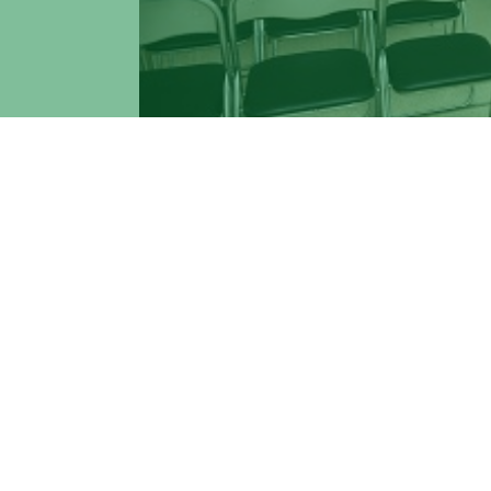
Il laboratorio "Laparoscopic Training Centr
laparoscopico ed è collegato con i più im
Al Policlinico “Tor Vergata” di Roma, è st
con l'ausilio delle più avanzate tecniche
neoplasie dell'apparato digerente sincro
dello stomaco, è stata operata con succe
L'intervento è stato effettuato dal Prof.
dell’Università Roma “Tor Vergata” diretto
condotto l’intervento per via mini invasiv
sistema avanzato di dissezione ad ultrasu