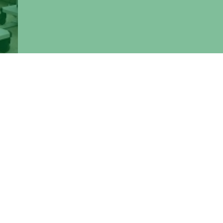
asiva
due
 uno
anno