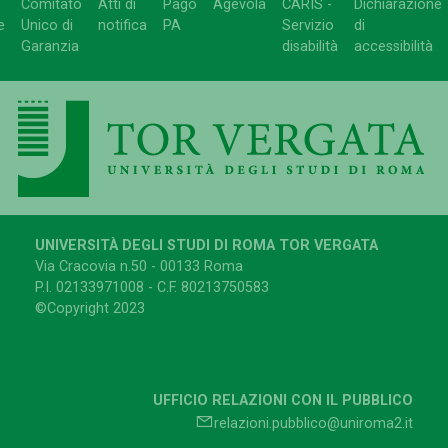
Comitato
Atti di
Pago
Agevola
CARIS -
Dichiarazione
e
Unico di
notifica
PA
Servizio
di
Garanzia
disabilità
accessibilità
UNIVERSITÀ DEGLI STUDI DI ROMA TOR VERGATA
Via Cracovia n.50 - 00133 Roma
P.I. 02133971008 - C.F. 80213750583
©Copyright 2023
UFFICIO RELAZIONI CON IL PUBBLICO
relazioni.pubblico@uniroma2.it