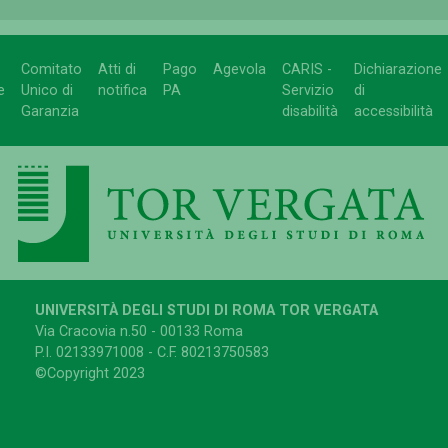
Comitato
Atti di
Pago
Agevola
CARIS -
Dichiarazione
e
Unico di
notifica
PA
Servizio
di
Garanzia
disabilità
accessibilità
UNIVERSITÀ DEGLI STUDI DI ROMA TOR VERGATA
Via Cracovia n.50 - 00133 Roma
P.I. 02133971008 - C.F. 80213750583
©Copyright 2023