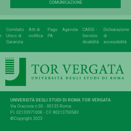
COMUNICAZIONE
Comitato
Atti di
Pago
Agevola
CARIS -
Dichiarazione
e
Unico di
notifica
PA
Servizio
di
Garanzia
disabilità
accessibilità
UNIVERSITÀ DEGLI STUDI DI ROMA TOR VERGATA
Via Cracovia n.50 - 00133 Roma
P.I. 02133971008 - C.F. 80213750583
©Copyright 2023