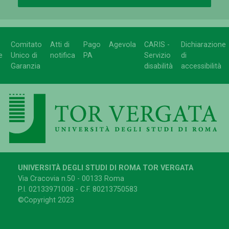
Comitato
Atti di
Pago
Agevola
CARIS -
Dichiarazione
e
Unico di
notifica
PA
Servizio
di
Garanzia
disabilità
accessibilità
UNIVERSITÀ DEGLI STUDI DI ROMA TOR VERGATA
Via Cracovia n.50 - 00133 Roma
P.I. 02133971008 - C.F. 80213750583
©Copyright 2023