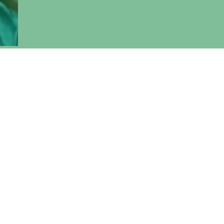
to di
t
I
on
to
o