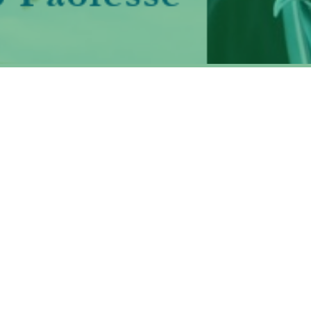
nariato internazionale attraverso il progetto INITIO
oberto Paolesse
, professore ordinario presso il Dipartimen
tà degli Studi di Roma “Tor Vergata” sarà protagonista in
 Emerging Technologies H2020-FETOPEN-2018-2020
)
n partenariato internazionale attraverso il progetto
INITIO,
IN
novative chem
I
cal sensors for enan
T
ioselective detec
ologie attraverso l'esplorazione di idee innovative ad al
ifica e tecnologica nella sua fase iniziale. Proprio in quest
uove si inserisce il progetto
INITIO
che ha l’obiettivo di
ci di discriminare sostanze chirali. La realizzazione di tali