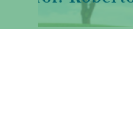
Il prof. Paolesse coordinatore di un parte
Grazie alla ricerca innovativa del
Prof. R
Scienze e Tecnologie Chimiche, l’Universi
Europa nel programma
FET (Future and
nell’ambito di Horizon 2020.
Il prof. Paolesse sarà il coordinatore di u
basato sullo studio di sostanze chirali – “
of chiral p
O
llutants”.
Il programma FET, promuovendo nuove tecn
rischio, mira a sostenere la ricerca scient
percorso verso tecnologie radicalmente n
sviluppare sensori chimici innovativi, capa