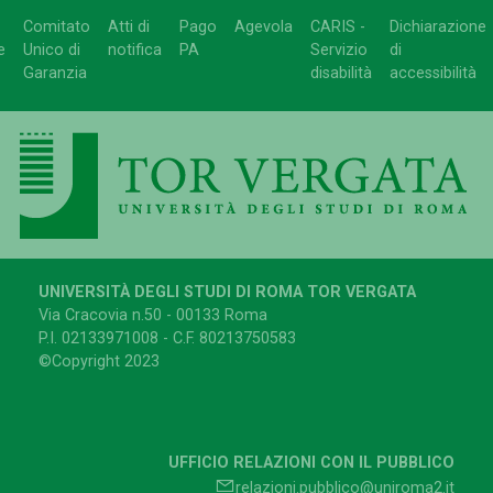
Comitato
Atti di
Pago
Agevola
CARIS -
Dichiarazione
e
Unico di
notifica
PA
Servizio
di
Garanzia
disabilità
accessibilità
UNIVERSITÀ DEGLI STUDI DI ROMA TOR VERGATA
Via Cracovia n.50 - 00133 Roma
P.I. 02133971008 - C.F. 80213750583
©Copyright 2023
UFFICIO RELAZIONI CON IL PUBBLICO
relazioni.pubblico@uniroma2.it