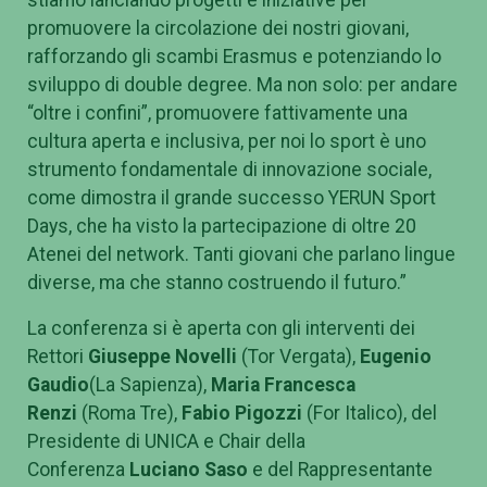
risultati scientifici riconosciuti dai più prestigiosi
ranking internazionali. È proprio con YERUN che
stiamo lanciando progetti e iniziative per
promuovere la circolazione dei nostri giovani,
rafforzando gli scambi Erasmus e potenziando lo
sviluppo di double degree. Ma non solo: per andare
“oltre i confini”, promuovere fattivamente una
cultura aperta e inclusiva, per noi lo sport è uno
strumento fondamentale di innovazione sociale,
come dimostra il grande successo YERUN Sport
Days, che ha visto la partecipazione di oltre 20
Atenei del network. Tanti giovani che parlano lingue
diverse, ma che stanno costruendo il futuro.”
La conferenza si è aperta con gli interventi dei
Rettori
Giuseppe Novelli
(Tor Vergata),
Eugenio
Gaudio
(La Sapienza),
Maria Francesca