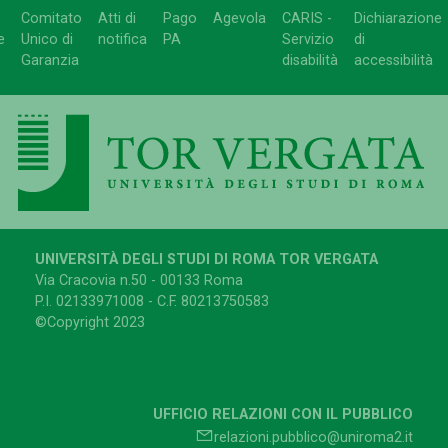
Comitato
Atti di
Pago
Agevola
CARIS -
Dichiarazione
e
Unico di
notifica
PA
Servizio
di
Garanzia
disabilità
accessibilità
UNIVERSITÀ DEGLI STUDI DI ROMA TOR VERGATA
Via Cracovia n.50 - 00133 Roma
P.I. 02133971008 - C.F. 80213750583
©Copyright 2023