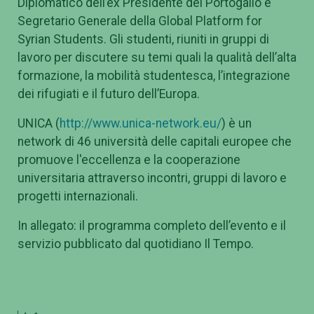
Nella seconda giornata, a “Tor Vergata”, si è tenuto
anche uno speech di
Helena Barroco
, Consigliere
Diplomatico dell’ex Presidente del Portogallo e
Segretario Generale della Global Platform for
Syrian Students. Gli studenti, riuniti in gruppi di
lavoro per discutere su temi quali la qualità dell’alta
formazione, la mobilità studentesca, l’integrazione
dei rifugiati e il futuro dell’Europa.
UNICA (
http://www.unica-network.eu/
) è un
network di 46 università delle capitali europee che
promuove l'eccellenza e la cooperazione
universitaria attraverso incontri, gruppi di lavoro e
progetti internazionali.
In allegato: il programma completo dell’evento e il
servizio pubblicato dal quotidiano Il Tempo.