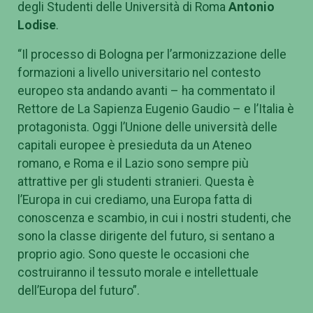
Renzi
(Roma Tre),
Fabio Pigozzi
(For Italico), del
Presidente di UNICA e Chair della
Conferenza
Luciano Saso
e del Rappresentante
degli Studenti delle Università di Roma
Antonio
Lodise
.
“Il processo di Bologna per l’armonizzazione delle
formazioni a livello universitario nel contesto
europeo sta andando avanti – ha commentato il
Rettore de La Sapienza Eugenio Gaudio – e l’Italia è
protagonista. Oggi l’Unione delle università delle
capitali europee è presieduta da un Ateneo
romano, e Roma e il Lazio sono sempre più
attrattive per gli studenti stranieri. Questa è
l’Europa in cui crediamo, una Europa fatta di
conoscenza e scambio, in cui i nostri studenti, che
sono la classe dirigente del futuro, si sentano a
proprio agio. Sono queste le occasioni che