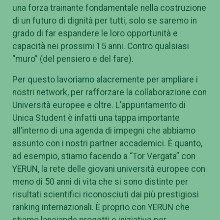
“Abbiamo un dovere nei confronti dei giovani – ha
proseguito il Rettore Novelli – in particolare
quelli
della Generazione Erasmus: essi possono essere
una forza trainante fondamentale nella costruzione
di un futuro di dignità per tutti, solo se saremo in
grado di far espandere le loro opportunità e
capacità nei prossimi 15 anni. Contro qualsiasi
“muro” (del pensiero e del fare).
Per questo lavoriamo alacremente per ampliare i
nostri network, per rafforzare la collaborazione con
Università europee e oltre. L’appuntamento di
Unica Student è infatti una tappa importante
all’interno di una agenda di impegni che abbiamo
assunto con i nostri partner accademici. È quanto,
ad esempio, stiamo facendo a “Tor Vergata” con
YERUN, la rete delle giovani università europee con
meno di 50 anni di vita che si sono distinte per