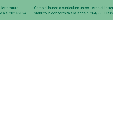
 letterature
Corso di laurea a curriculum unico - Area di Lettere
 a.a. 2023-2024
stabilito in conformità alla legge n. 264/99 - Clas
 letterature
Corso di laurea a curriculum unico - Accesso libe
 a.a. 2024-2025
della prova non preclude la possibilità di immatric
 letterature
Corso di laurea a curriculum unico - Accesso libe
 a.a. 2025-2026
della prova non preclude la possibilità di immatric
a 1 a 9 di 9 articoli
ministrazione
Contattaci
ernance
Ufficio Relazioni con il Pubbl
inistrazione Trasparente
Numeri utili, contatti e PEC
corsi e selezioni
Rubrica Telefonica
i di gara
Come raggiungerci