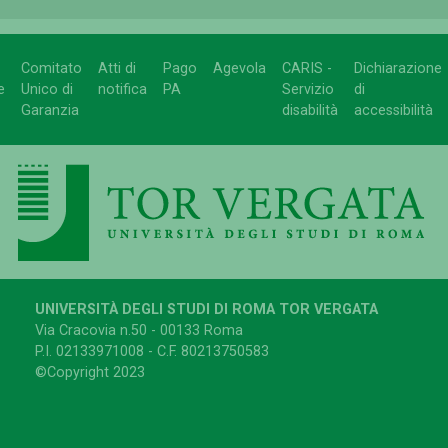
Comitato
Atti di
Pago
Agevola
CARIS -
Dichiarazione
e
Unico di
notifica
PA
Servizio
di
Garanzia
disabilità
accessibilità
UNIVERSITÀ DEGLI STUDI DI ROMA TOR VERGATA
Via Cracovia n.50 - 00133 Roma
P.I. 02133971008 - C.F. 80213750583
©Copyright 2023