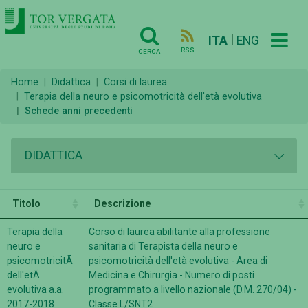
|
ITA
ENG
RSS
CERCA
Home
Didattica
Corsi di laurea
Terapia della neuro e psicomotricità dell'età evolutiva
Schede anni precedenti
DIDATTICA
Titolo
Descrizione
Terapia della
Corso di laurea abilitante alla professione
neuro e
sanitaria di Terapista della neuro e
psicomotricitÃ
psicomotricità dell'età evolutiva - Area di
dell'etÃ
Medicina e Chirurgia - Numero di posti
evolutiva a.a.
programmato a livello nazionale (D.M. 270/04) -
2017-2018
Classe L/SNT2