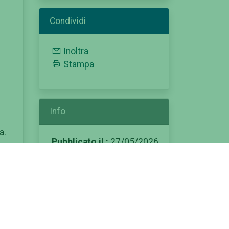
Condividi
Inoltra
Stampa
Info
a.
Pubblicato il :
27/05/2026
Modificato il :
di
27/05/2026
Categorie:
 e
avviso
immatricolazioni
scheda corso
offerta formativa
ingegneria