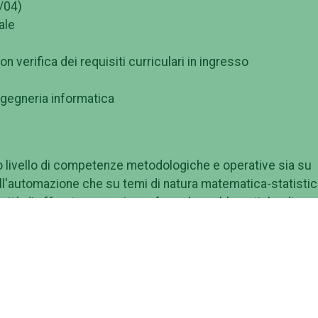
/04)
ale
 verifica dei requisiti curriculari in ingresso
ingegneria informatica
o livello di competenze metodologiche e operative sia su
ell'automazione che su temi di natura matematica-statistic
acità di affrontare con rigore formale problematiche di
i originali e innovative, come anche problemi informatici 
ndo soluzioni effettive ed efficienti.
fondita delle metodologie e tecnologie dell'informazione
onamento dei moderni sistemi informatici (paralleli,
Web: algoritmi, architetture, linguaggi, metodi di sviluppo