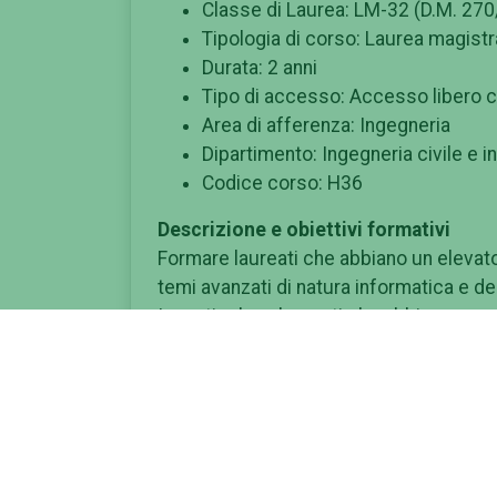
Classe di Laurea: LM-32 (D.M. 270
Tipologia di corso: Laurea magistr
Durata: 2 anni
Tipo di accesso: Accesso libero con
Area di afferenza: Ingegneria
Dipartimento: Ingegneria civile e 
Codice corso: H36
Descrizione e obiettivi formativi
Formare laureati che abbiano un elevat
temi avanzati di natura informatica e d
In particolare, laureati che abbiano cap
ricerca informatica proponendo soluzion
tipo manageriale-ingegneristico propone
Il corso assicura una conoscenza appro
della comunicazione alla base del funzi
distribuiti, mobili) basati su Internet e 
software dedicati a questi sistemi.