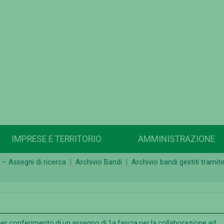
IMPRESE E TERRITORIO
AMMINISTRAZIONE
 – Assegni di ricerca
Archivio Bandi
Archivio bandi gestiti trami
er conferimento di un assegno di 1a fascia per la collaborazione ad