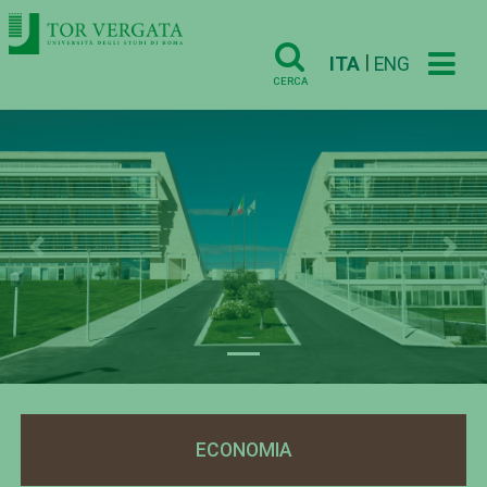
|
ITA
ENG
CERCA
Previous
Nex
ECONOMIA