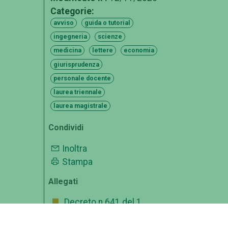
Categorie:
avviso
guida o tutorial
ingegneria
scienze
medicina
lettere
economia
giurisprudenza
personale docente
laurea triennale
laurea magistrale
Condividi
Inoltra
Stampa
Allegati
Decreto n.641 del 1
aprile 2020
pdf