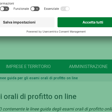
IMPRESE E TERRITORIO
AMMINISTRAZIONE
inee guida per gli esami orali di profitto on line
orali di profitto on line
ontenente le linee guida degli esami orali di profitto onl