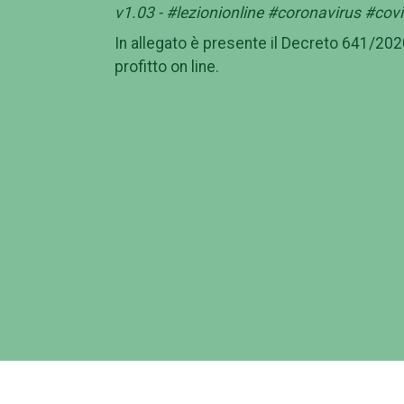
v1.03 - #lezionionline #coronavirus #cov
In allegato è presente il Decreto 641/2020
profitto on line.