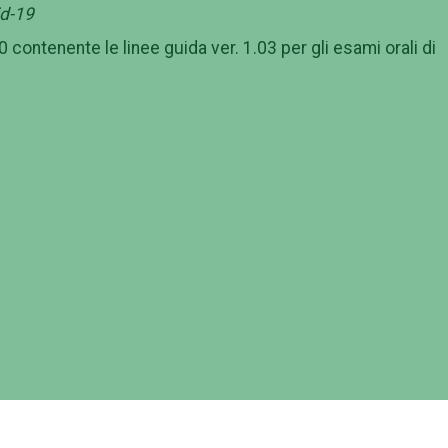
id-19
 contenente le linee guida ver. 1.03 per gli esami orali di