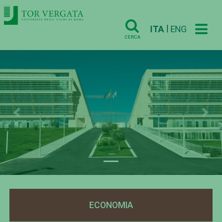
|
ITA
ENG
CERCA
Previous
Nex
ECONOMIA