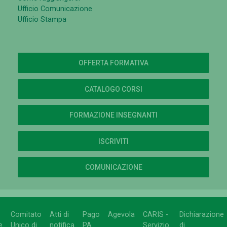
Ufficio Comunicazione
Ufficio Stampa
OFFERTA FORMATIVA
CATALOGO CORSI
FORMAZIONE INSEGNANTI
ISCRIVITI
COMUNICAZIONE
Comitato
Atti di
Pago
Agevola
CARIS -
Dichiarazione
e
Unico di
notifica
PA
Servizio
di