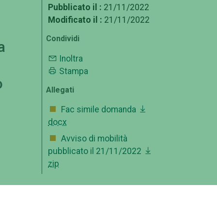
Pubblicato il :
21/11/2022
Modificato il :
21/11/2022
Condividi
a
Inoltra
Stampa
o
Allegati
Fac simile domanda
docx
Avviso di mobilità
pubblicato il 21/11/2022
zip