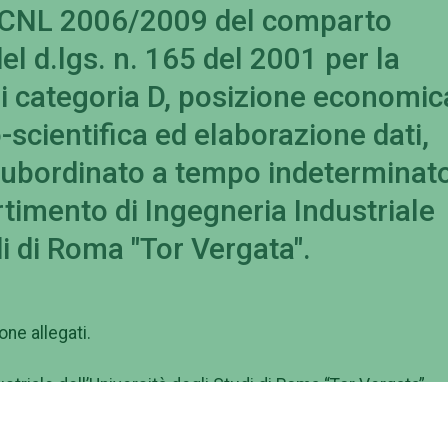
el CCNL 2006/2009 del comparto
del d.lgs. n. 165 del 2001 per la
di categoria D, posizione economic
-scientifica ed elaborazione dati,
 subordinato a tempo indeterminat
rtimento di Ingegneria Industriale
di di Roma "Tor Vergata".
ne allegati.
striale dell’Università degli Studi di Roma “Tor Vergata”