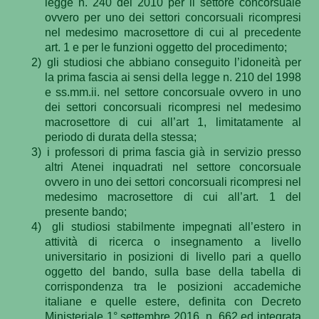
legge n. 240 del 2010 per il settore concorsuale
ovvero per uno dei settori concorsuali ricompresi
nel medesimo macrosettore di cui al precedente
art. 1 e per le funzioni oggetto del procedimento;
2)
gli studiosi che abbiano conseguito l’idoneità per
la prima fascia ai sensi della legge n. 210 del 1998
e ss.mm.ii. nel settore concorsuale ovvero in uno
dei settori concorsuali ricompresi nel medesimo
macrosettore di cui all’art 1, limitatamente al
periodo di durata della stessa;
3)
i professori di prima fascia già in servizio presso
altri Atenei inquadrati nel settore concorsuale
ovvero in uno dei settori concorsuali ricompresi nel
medesimo macrosettore di cui all’art. 1 del
presente bando;
4)
gli studiosi stabilmente impegnati all’estero in
attività di ricerca o insegnamento a livello
universitario in posizioni di livello pari a quello
oggetto del bando, sulla base della tabella di
corrispondenza tra le posizioni accademiche
italiane e quelle estere, definita con Decreto
Ministeriale 1° settembre 2016, n. 662 ed integrata