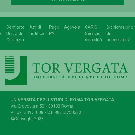
Comitato
Atti di
Pago
Agevola
CARIS -
Dichiarazione
e
Unico di
notifica
PA
Servizio
di
Garanzia
disabilità
accessibilità
UNIVERSITÀ DEGLI STUDI DI ROMA TOR VERGATA
Via Cracovia n.50 - 00133 Roma
P.I. 02133971008 - C.F. 80213750583
©Copyright 2023