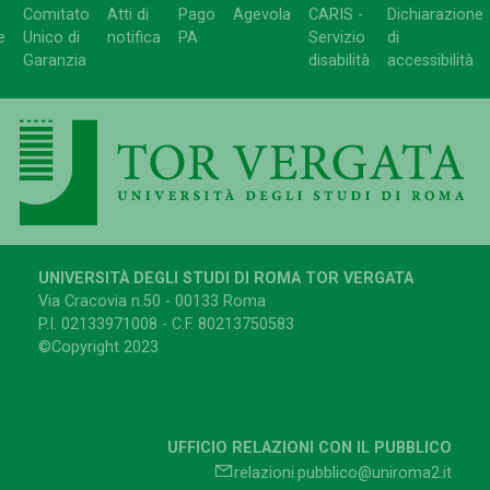
Comitato
Atti di
Pago
Agevola
CARIS -
Dichiarazione
e
Unico di
notifica
PA
Servizio
di
Garanzia
disabilità
accessibilità
UNIVERSITÀ DEGLI STUDI DI ROMA TOR VERGATA
Via Cracovia n.50 - 00133 Roma
P.I. 02133971008 - C.F. 80213750583
©Copyright 2023
UFFICIO RELAZIONI CON IL PUBBLICO
relazioni.pubblico@uniroma2.it