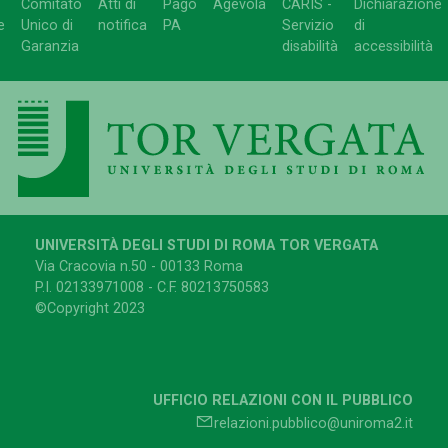
Comitato
Atti di
Pago
Agevola
CARIS -
Dichiarazione
e
Unico di
notifica
PA
Servizio
di
Garanzia
disabilità
accessibilità
UNIVERSITÀ DEGLI STUDI DI ROMA TOR VERGATA
Via Cracovia n.50 - 00133 Roma
P.I. 02133971008 - C.F. 80213750583
©Copyright 2023
UFFICIO RELAZIONI CON IL PUBBLICO
relazioni.pubblico@uniroma2.it