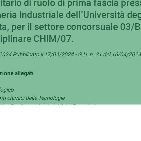
tario di ruolo di prima fascia pre
eria Industriale dell’Università deg
a, per il settore concorsuale 03/
sciplinare CHIM/07.
2024 Pubblicato il 17/04/2024 - G.U. n. 31 del 16/04/2024
ione allegati
logico
i chimici delle Tecnologie
07 –
Fondamenti chimici delle Tecnologie
 a partecipare alla procedura:
ilitazione scientifica nazionale ai sensi dell’art. 16 della
. per il settore concorsuale ovvero per uno dei settori