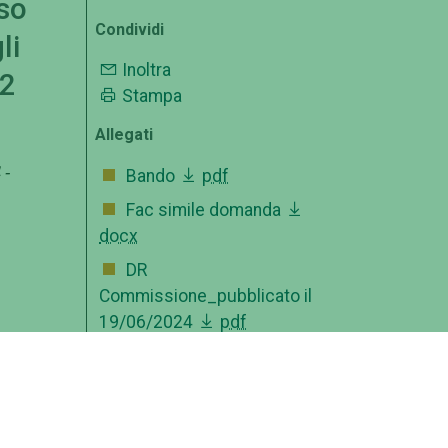
sso
Condividi
li
Inoltra
B2
Stampa
Allegati
 -
Bando
pdf
Fac simile domanda
docx
DR
Commissione_pubblicato il
19/06/2024
pdf
D.R. Rettifica
Commissione pubblicato il
25/07/2024
pdf
Verbale 1 - Criteri di