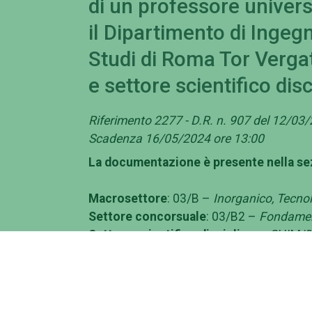
di un professore universi
il Dipartimento di Ingegn
Studi di Roma Tor Vergat
e settore scientifico di
Riferimento 2277 - D.R. n. 907 del 12/03/
Scadenza 16/05/2024 ore 13:00
La documentazione è presente nella sez
Macrosettore
: 03/B –
Inorganico, Tecno
Settore concorsuale
: 03/B2 –
Fondament
Settore scientifico disciplinare
: CHIM/
Requisiti per l’ammissione:
Sono ammessi
1) gli studiosi che abbiano conseguito l’ab
legge 30 dicembre 2010, n. 240 e ss.mm.ii