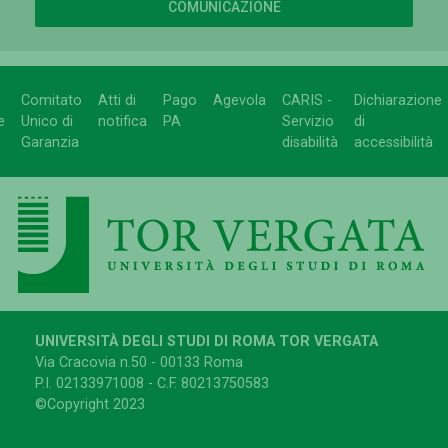
COMUNICAZIONE
Comitato
Atti di
Pago
Agevola
CARIS -
Dichiarazione
e
Unico di
notifica
PA
Servizio
di
Garanzia
disabilità
accessibilità
UNIVERSITÀ DEGLI STUDI DI ROMA TOR VERGATA
Via Cracovia n.50 - 00133 Roma
P.I. 02133971008 - C.F. 80213750583
©Copyright 2023