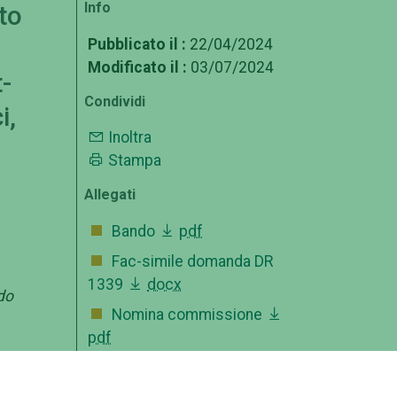
Info
to
l
Pubblicato il :
22/04/2024
Modificato il :
03/07/2024
-
Condividi
i,
Inoltra
Stampa
Allegati
Bando
pdf
Fac-simile domanda DR
1339
docx
do
Nomina commissione
pdf
Approvazione atti
pdf