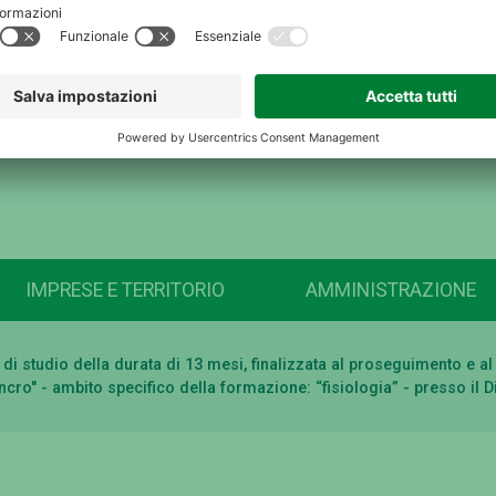
IMPRESE E TERRITORIO
AMMINISTRAZIONE
sa di studio della durata di 13 mesi, finalizzata al proseguimento e
ncro" - ambito specifico della formazione: “fisiologia” - presso il D