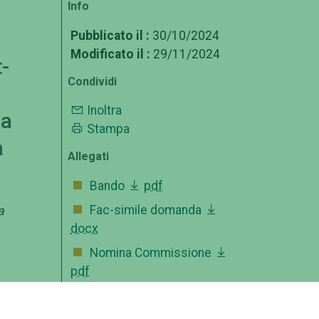
Info
Pubblicato il :
30/10/2024
Modificato il :
29/11/2024
-
Condividi
Inoltra
la
Stampa
a
Allegati
Bando
pdf
Fac-simile domanda
a
docx
Nomina Commissione
pdf
Approvazione atti
pdf