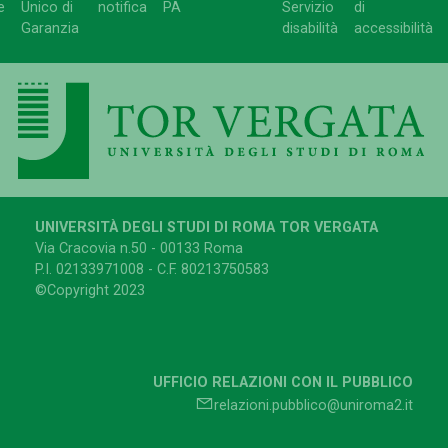
e
Unico di
notifica
PA
Servizio
di
Garanzia
disabilità
accessibilità
UNIVERSITÀ DEGLI STUDI DI ROMA TOR VERGATA
Via Cracovia n.50 - 00133 Roma
P.I. 02133971008 - C.F. 80213750583
©Copyright 2023
UFFICIO RELAZIONI CON IL PUBBLICO
relazioni.pubblico@uniroma2.it