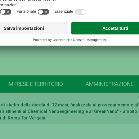
IMPRESE E TERRITORIO
AMMINISTRAZIONE
sa di studio della durata di 12 mesi, finalizzata al proseguimento e
li attinenti al Chemical Nanoengineering e al GreenNano" - ambito 
udi di Roma Tor Vergata