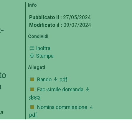
Info
Pubblicato il :
27/05/2024
Modificato il :
09/07/2024
-
Condividi
Inoltra
Stampa
Allegati
to
Bando
pdf
a
Fac-simile domanda
docx
Nomina commissione
za
pdf
Approvazione atti
pdf