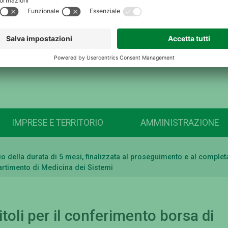
IMPRESE E TERRITORIO
AMMINISTRAZIONE
udio della durata di 5 mesi, finalizzata al proseguimento e al comp
partimento di Medicina dei Sistemi
toli per il conferimento borsa di