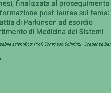
 mesi, finalizzata al proseguimento
formazione post-laurea sul tema:
attia di Parkinson ad esordio
artimento di Medicina dei Sistemi
sabile scientifico: Prof. Tommaso Schirinzi - Scadenza ba
.