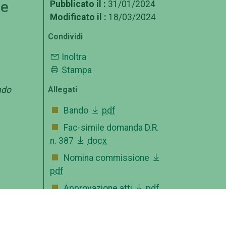
 e
Pubblicato il :
31/01/2024
Modificato il :
18/03/2024
Condividi
Inoltra
Stampa
ndo
Allegati
Bando
pdf
Fac-simile domanda D.R.
n. 387
docx
Nomina commissione
pdf
Approvazione atti
pdf