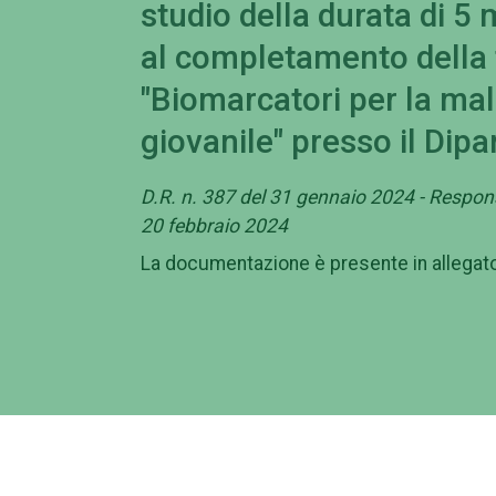
studio della durata di 5
al completamento della 
"Biomarcatori per la mal
giovanile" presso il Dip
D.R. n. 387 del 31 gennaio 2024 - Respon
20 febbraio 2024
La documentazione è presente in allegato