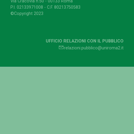
Via Cracovia n.50 - 00133 Roma
P.I. 02133971008 - C.F. 80213750583
©Copyright 2023
UFFICIO RELAZIONI CON IL PUBBLICO
relazioni.pubblico@uniroma2.it