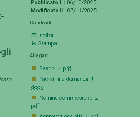
Pubblicato il :
06/10/2025
Modificato il :
07/11/2025
-
Condividi
Inoltra
Stampa
gli
Allegati
Bando
pdf
Fac-simile domanda
icato
docx
Nomina commissione
pdf
Approvazione atti
pdf