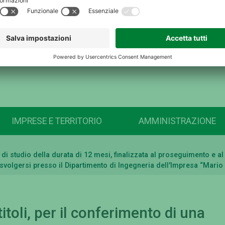
IMPRESE E TERRITORIO
AMMINISTRAZIONE
sa di studio della durata di 12 mesi, finalizzata al proseguimento e
a svolgersi presso il Dipartimento di Ingegneria dell'Impresa “Mario
itoli, per il conferimento di una