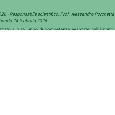
026 - Responsabile scientifico: Prof. Alessandro Porchetta 
 bando 24 febbraio 2026
lizzato allo sviluppo di competenze avanzate nell'ambito 
cerca internazionale. Le attività includono la redazion
mentazione tecnica e amministrativa, nonché il supporto
richiesta la capacità di operare efficacemente in con
ato
ministrazione
Contattaci