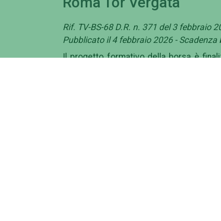
Roma Tor Vergata
Rif. TV-BS-68 D.R. n. 371 del 3 febbraio 2
Pubblicato il 4 febbraio 2026 - Scadenza
Il progetto formativo della borsa è fina
progettazione e della gestione della ri
revisione e l'organizzazione della docu
interazioni con
partner nazionali e internazionali. È 
collaborativi,
multidisciplinari e internazionali.
La documentazione è presente in alleg
Campus
Am