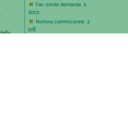
Fac-simile domanda
docx
-
Nomina commissione
pdf
della
Approvazione atti
pdf
e, la
 alle
Conferimento impegno
di spesa
pdf
testi
OFFERTA FORMATIVA