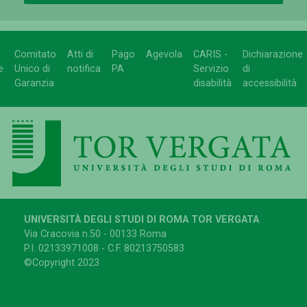
Comitato
Atti di
Pago
Agevola
CARIS -
Dichiarazione
e
Unico di
notifica
PA
Servizio
di
Garanzia
disabilità
accessibilità
UNIVERSITÀ DEGLI STUDI DI ROMA TOR VERGATA
Via Cracovia n.50 - 00133 Roma
P.I. 02133971008 - C.F. 80213750583
©Copyright 2023