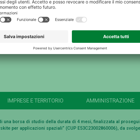
IMPRESE E TERRITORIO
AMMINISTRAZIONE
o di una borsa di studio della durata di 4 mesi, finalizzata al pros
vskite per applicazioni spaziali” (CUP E53C23002860006), da svolger