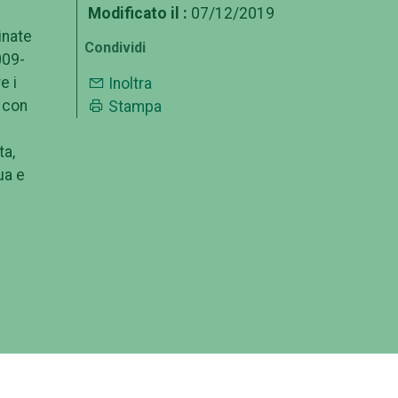
Modificato il :
07/12/2019
inate
Condividi
009-
e i
Inoltra
i con
Stampa
ta,
ua e