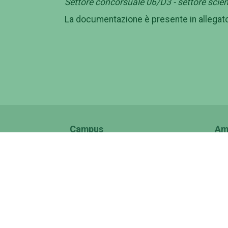
Settore concorsuale 06/D3 - settore scien
La documentazione è presente in allegat
Campus
Am
Macroaree
Gov
Dipartimenti
Amm
Elenco strutture
Con
Centro Congressi Villa
Band
Mondragone
Cont
Policlinico Tor Vergata (PTV)
Svi