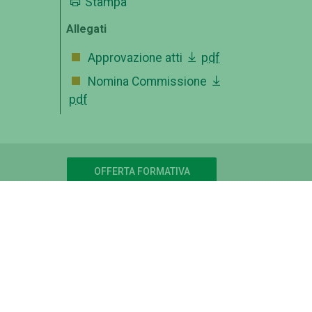
Stampa
Allegati
Approvazione atti
pdf
Nomina Commissione
pdf
OFFERTA FORMATIVA
ico
CATALOGO CORSI
FORMAZIONE INSEGNANTI
ISCRIVITI