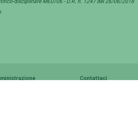
tifico-disciplinare MED/06 - D.R. n. 1247 del 26/06/2018
o
ministrazione
Contattaci
ernance
Ufficio Relazioni con il Pubbl
inistrazione Trasparente
Numeri utili, contatti e PEC
corsi e selezioni
Rubrica Telefonica
i di gara
Come raggiungerci
ratti
Ufficio Comunicazione
luppo organizzativo
Ufficio Stampa