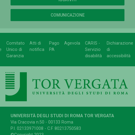
COMUNICAZIONE
Comitato
Atti di
Pago
Agevola
CARIS -
Dichiarazione
e
Unico di
notifica
PA
Servizio
di
Garanzia
disabilità
accessibilità
UNIVERSITÀ DEGLI STUDI DI ROMA TOR VERGATA
Via Cracovia n.50 - 00133 Roma
P.I. 02133971008 - C.F. 80213750583
©Copyright 2023