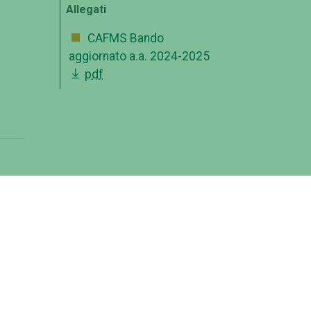
Allegati
CAFMS Bando
aggiornato a.a. 2024-2025
pdf
”.
uito