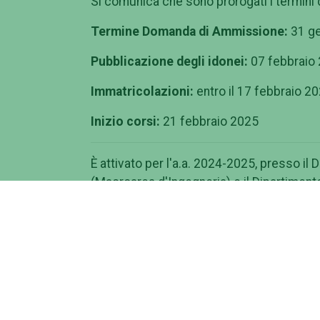
Si comunica che sono prorogati i termini d
Termine Domanda di Ammissione:
31 g
Pubblicazione degli idonei:
07 febbraio
Immatricolazioni:
entro il 17 febbraio 2
Inizio corsi:
21 febbraio 2025
È attivato per l'a.a. 2024-2025, presso il 
(Macroarea d'Ingegneria) e il Dipartimento
dell'Università degli Studi di Roma “Tor V
Finalità
Il Corso di Alta Formazione in “Management 
da cinque percorsi alternativi di attività
frequentare per maturare la formazione e