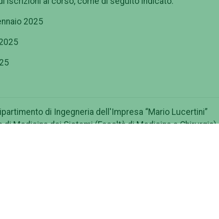
i iscrizioni al corso, come di seguito indicato:
ennaio 2025
 2025
025
Dipartimento di Ingegneria dell'Impresa “Mario Lucertini”
 di Medicina dei Sistemi (Facoltà di Medicina e Chirurgia)
ergata”, Corso di Alta Formazione in “Management sanitario
Sanitario” si articola in cinque piani di studio ed è costit
 formative che ciascun partecipante può scegliere di
 conseguire l'attestato manageriale di suo interesse: