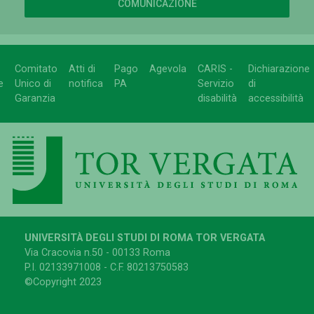
COMUNICAZIONE
Comitato
Atti di
Pago
Agevola
CARIS -
Dichiarazione
e
Unico di
notifica
PA
Servizio
di
Garanzia
disabilità
accessibilità
UNIVERSITÀ DEGLI STUDI DI ROMA TOR VERGATA
Via Cracovia n.50 - 00133 Roma
P.I. 02133971008 - C.F. 80213750583
©Copyright 2023