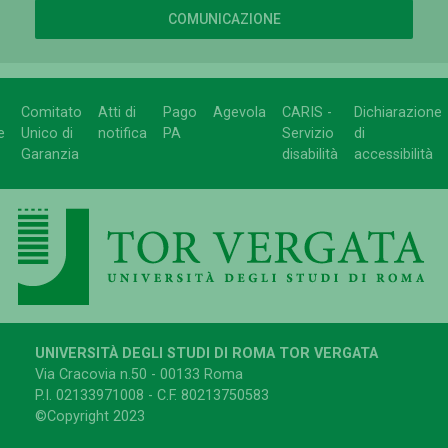
COMUNICAZIONE
Comitato
Atti di
Pago
Agevola
CARIS -
Dichiarazione
e
Unico di
notifica
PA
Servizio
di
Garanzia
disabilità
accessibilità
UNIVERSITÀ DEGLI STUDI DI ROMA TOR VERGATA
Via Cracovia n.50 - 00133 Roma
P.I. 02133971008 - C.F. 80213750583
©Copyright 2023